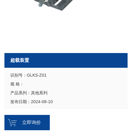
World
Cup
超载装置
识别号：GLKS-Z01
规 格：
产品系列：其他系列
发布日期：2024-08-10
立即询价