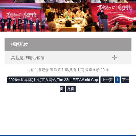
站,The
界
23rd
杯
FIFA
(中
招聘职位
World
文)
高薪急聘电话销售
Cup
官
共有 1 条记录 当前第 1 页/共有 1 页 每页显示 20 条
方
2026年世界杯(中文)官方网站,The 23rd FIFA World Cup
上一页
1
下一
页
尾页
网
站,The
23rd
FIFA