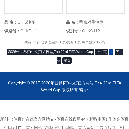
品 名：
OTIS油壶
品 名：
蒂森对重油壶
识别号：
GLKS-I11
识别号：
GLKS-I12
共有 12 条记录 当前第 1 页/共有 1 页 每页显示 12 条
2026年世界杯(中文)官方网站,The 23rd FIFA World Cup
上一页
1
下一
页
尾页
Copyright © 2017 2026年世界杯(中文)官方网站,The 23rd FIFA
World Cup 版权所有 编号:
新利·（体育）在线官方网站
mk体育在线官网-MK体育(中国)
华体会体育
（中国）HTH·官方网站
买球在线(中国)唯一官方网站
开云在线开户/注